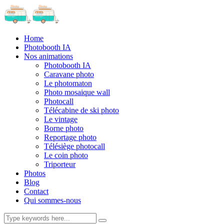
Home
Photobooth IA
Nos animations
Photobooth IA
Caravane photo
Le photomaton
Photo mosaique wall
Photocall
Télécabine de ski photo
Le vintage
Borne photo
Reportage photo
Télésiège photocall
Le coin photo
Triporteur
Photos
Blog
Contact
Qui sommes-nous