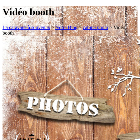
Vidéo booth
La caravane à souvenirs
>
Notre Blog
>
cabine photo
>
Vidéo
booth