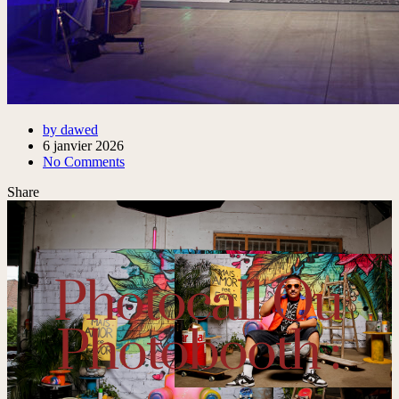
by dawed
6 janvier 2026
No Comments
Share
Photocall Ou
Photobooth :