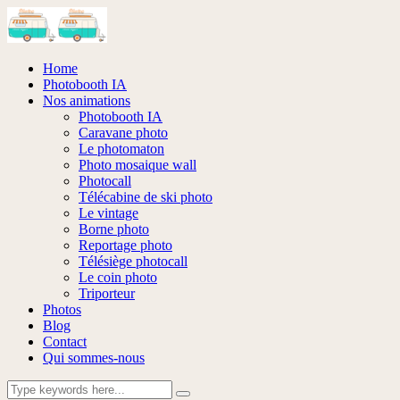
Home
Photobooth IA
Nos animations
Photobooth IA
Caravane photo
Le photomaton
Photo mosaique wall
Photocall
Télécabine de ski photo
Le vintage
Borne photo
Reportage photo
Télésiège photocall
Le coin photo
Triporteur
Photos
Blog
Contact
Qui sommes-nous