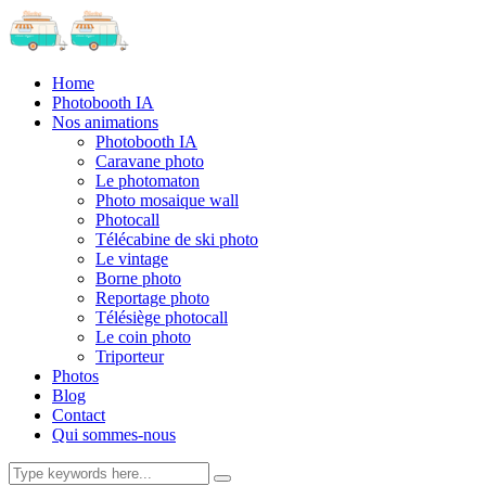
Home
Photobooth IA
Nos animations
Photobooth IA
Caravane photo
Le photomaton
Photo mosaique wall
Photocall
Télécabine de ski photo
Le vintage
Borne photo
Reportage photo
Télésiège photocall
Le coin photo
Triporteur
Photos
Blog
Contact
Qui sommes-nous